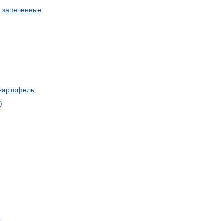
,
запеченные
.
картофель
)