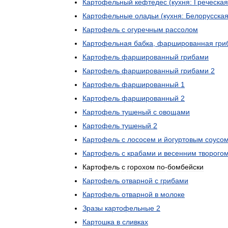
Картофельный
кефтедес
(
кухня:
Греческая
Картофельные
оладьи
(
кухня:
Белорусска
Картофель
с
огуречным
рассолом
Картофельная
бабка
,
фаршированная
гри
Картофель
фаршированный
грибами
Картофель
фаршированный
грибами
2
Картофель
фаршированный
1
Картофель
фаршированный
2
Картофель
тушеный
с
овощами
Картофель
тушеный
2
Картофель
с
лососем
и
йогуртовым
соусо
Картофель
с
крабами
и
весенним
творого
Картофель
с
горохом
по
-
бомбейски
Картофель
отварной
с
грибами
Картофель
отварной
в
молоке
Зразы
картофельные
2
Картошка
в
сливках