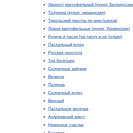
Хворост
картофельный
(
кухня:
Белорусска
Толчонка
(
кухня:
украинская
)
Тирольский
грестль
по
-
крестьянски
Лежни
картофельные
(
кухня:
Украинская
)
Куличи
и
пасхи
(
на
пасху
и
не
только
)
Пасхальный
кулич
Русская
простота
Три
богатыря
Солнечные
зайчики
Вечерок
Полянка
Солнечный
кулич
Венский
Пасхальное
веселье
Андреевский
крест
Немецкое
счастье
Бавария