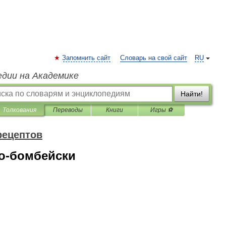
Запомнить сайт
Словарь на свой сайт
RU
едии на Академике
Найти!
Толкования
Переводы
Книги
Игры ⚽
рецептов
по-бомбейски