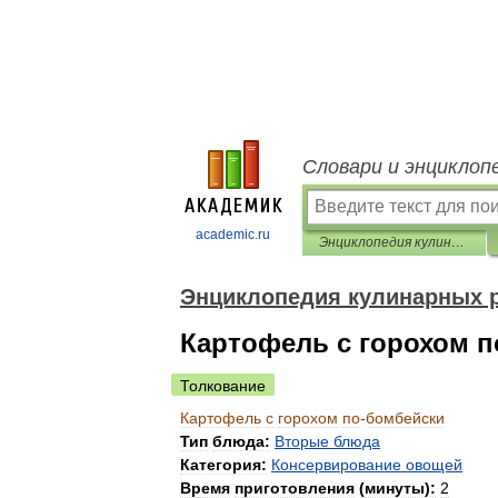
Словари и энциклоп
academic.ru
Энциклопедия кулинарных рецептов
Энциклопедия кулинарных 
Картофель с горохом 
Толкование
Картофель
с
горохом
по
-
бомбейски
Тип
блюда:
Вторые
блюда
Категория:
Консервирование
овощей
Время
приготовления
(
минуты
)
:
2