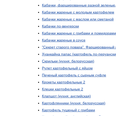
Кабачки
,
фаршированные
разной
зеленью
Кабачки
жареные
с
молодым
картофелем
Кабачки
жареные
с
маслом
или
сметаной
Кабачки
по
-
венгерски
Кабачки
жареные
с
грибами
и
помидорами
Кабачки
жареные
в
соусе
"
Секрет
старого
повара
".
Фаршированный
Хуанкайна
папас
(
картофель
по
-
перуански
Скрильки
(
кухня:
белорусская
)
Рулет
картофельный
с
яйцом
Печеный
картофель
с
сырным
суфле
Крокеты
картофельные
2
Клецки
картофельные
2
Клапшот
(
кухня:
английская
)
Картофлянники
(
кухня:
белорусская
)
Картофель
тушеный
с
грибами