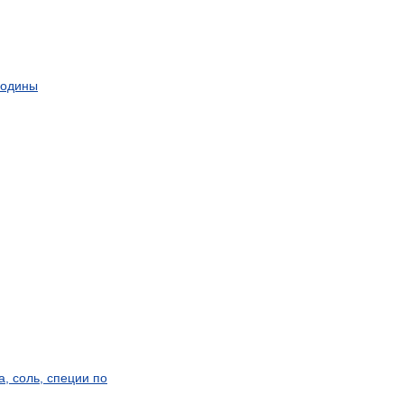
родины
а
,
соль
,
специи
по