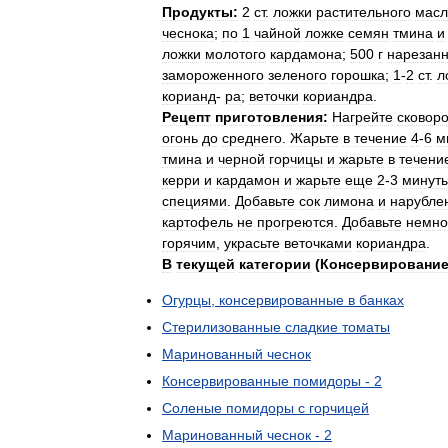
Продукты:
2
ст
.
ложки
растительного
масл
чеснока
;
по
1
чайной
ложке
семян
тмина
и
ложки
молотого
кардамона
;
500
г
нарезанн
замороженного
зеленого
горошка
;
1
-
2
ст
.
л
корианд
-
ра
;
веточки
кориандра
.
Рецепт
приготовления:
Нагрейте
сковор
огонь
до
среднего
.
Жарьте
в
течение
4
-
6
м
тмина
и
черной
горчицы
и
жарьте
в
течени
керри
и
кардамон
и
жарьте
еще
2
-
3
минут
специями
.
Добавьте
сок
лимона
и
нарубле
картофель
не
прогреются
.
Добавьте
немно
горячим
,
украсьте
веточками
кориандра
.
В
текущей
категории
(
Консервировани
Огурцы
,
консервированные
в
банках
Стерилизованные
сладкие
томаты
Маринованный
чеснок
Консервированные
помидоры
-
2
Соленые
помидоры
с
горчицей
Маринованный
чеснок
-
2