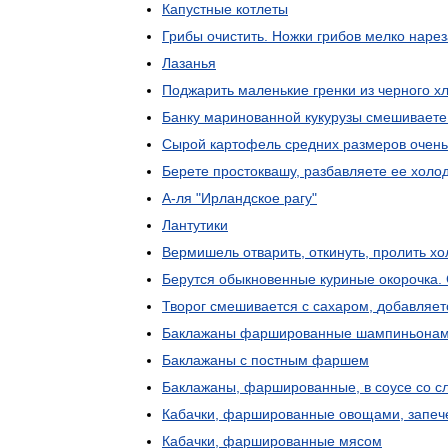
Капустные
котлеты
Грибы
очистить
.
Ножки
грибов
мелко
нарез
Лазанья
Поджарить
маленькие
гренки
из
черного
х
Банку
маринованной
кукурузы
смешиваете
Сырой
картофель
средних
размеров
очень
Берете
простоквашу
,
разбавляете
ее
холо
А
-
ля
"
Ирландское
рагу
"
Лантутики
Вермишель
отварить
,
откинуть
,
пролить
хо
Берутся
обыкновенные
куриные
окорочка
.
Творог
смешивается
с
сахаром
,
добавляет
Баклажаны
фаршированные
шампиньона
Баклажаны
с
постным
фаршем
Баклажаны
,
фаршированные
,
в
соусе
со
с
Кабачки
,
фаршированные
овощами
,
запеч
Кабачки
,
фаршированные
мясом