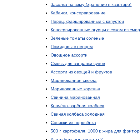
Засолка
на
зиму
(
хранение
в
квартире
)
Кабачки
,
консервирование
Перец
,
фаршированный
с
капустой
Консервированные
огурцы
с
соком
из
смо
Зеленые
томаты
соленые
Помидоры
с
перцем
Овощное
ассорти
Смесь
для
заправки
супов
Ассорти
из
овощей
и
фруктов
Маринованная
свекла
Маринованные
коренья
Свинина
маринованная
Копчёно
-
варёная
колбаса
Свиная
колбаса
холодная
Сосиски
из
поросёнка
500
г
.
картофеля
,
1000
г
.
жира
для
фритюр
Картофельные
крокеты
2