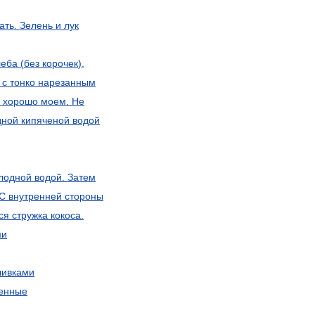
ать
.
Зелень
и
лук
леба
(
без
корочек
),
с
тонко
нарезанным
хорошо
моем
.
Не
дной
кипяченой
водой
лодной
водой
.
Затем
С
внутренней
стороны
ся
стружка
кокоса
.
ми
ливками
енные