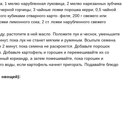
а
;
1
мелко
нарубленная
луковица
;
2
мелко
нарезанных
зубчика
черной
горчицы
;
3
чайные
ложки
порошка
керри
;
0
,
5
чайной
ого
кубиками
отварного
карто
-
феля
;
200
г
свежего
или
ожки
лимонного
сока
;
2
ст
.
ложки
нарубленного
свежего
оду
,
растопите
в
ней
масло
.
Положите
лук
и
чеснок
,
уменьшите
инут
,
пока
лук
не
станет
мягким
и
румяным
.
Всыпьте
семена
е
2
минут
,
пока
семена
не
раскроются
.
Добавьте
порошок
ы
.
Добавьте
картофель
и
горошек
и
перемешивайте
их
со
нный
кориандр
,
а
затем
помешивайте
,
пока
горошек
и
го
воды
,
если
картофель
начнет
пригорать
.
Подавайте
блюдо
е
овощей
)
: